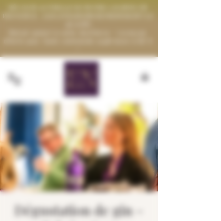
RÉCOLTE ACTUELLE DE NOTRE LAVANDE EN
PROVENCE - LES LIVRAISONS REPRENDRONT LE
28 AOÛT
Retrait gratuit à notre distillerie - Livraison
offerte pour toute commande supérieure à 60 €
-
Dégustation de gin -