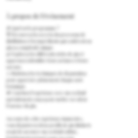
À propos de l'événement
🔎 Quel est le programme ?
🍸 Découvrez les secrets du processus de 
distillation et les ingrédients qui confèrent au 
gin sa complexité unique.
🌿 Explorez les différents styles de gin et 
apprenez à identifier leurs arômes et leurs 
saveurs.
👃 Maîtrisez les techniques de dégustation 
pour apprécier pleinement chaque note 
botanique.
🍹 Concluez l'expérience avec un cocktail 
spécialement conçu pour mettre en valeur 
l'essence du gin.
Au cours de cette expérience immersive, 
vous dégusterez deux profils de gin distincts 
avant de savourer un cocktail raffiné, 