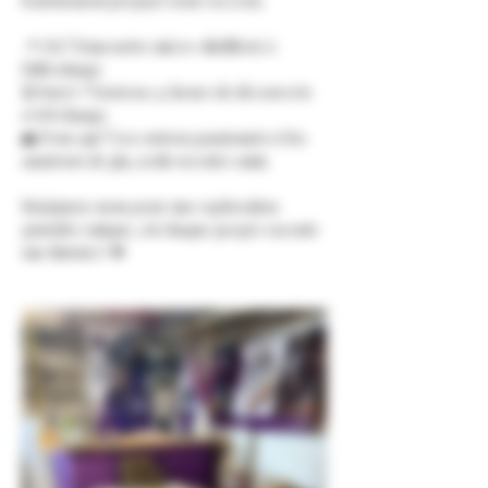
fraîchement préparé sous vos yeux.
📍 Où ? Dans notre micro-distillerie à 
Differdange
⏳ Durée ? Environ 1,5 heure de découverte 
et d'échange.
👥 Pour qui ? Les curieux passionnés et les 
amateurs de gin, seuls ou entre amis.
Rejoignez-nous pour une exploration 
gustative unique, où chaque gorgée raconte 
une histoire ! 🌟