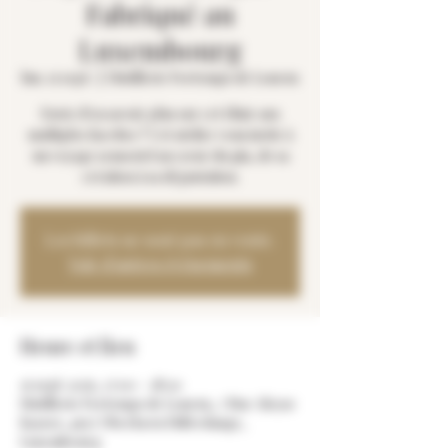
Fabriqué au
Luxembourg
lun. 15 sept.
  |  
Distillerie Fortemps de Loneux
Envie d'en savoir plus sur cet élixir aux
multiples facettes ? Cet atelier vous invite à
un voyage sensoriel au cœur du gin, de sa
création à sa dégustation.
Les billets ne sont pas en vente.
Voir d'autres événements
Heure et lieu
15 sept. 2025, 17:00 – 18:30
Distillerie Fortemps de Loneux, 7 Rue Aloyse
Kayser, 4597 Oberkorn Differdange,
Luxembourg