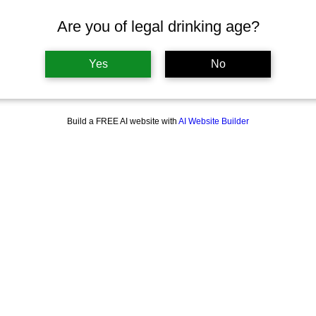
Are you of legal drinking age?
Yes
No
Build a FREE AI website with
AI Website Builder